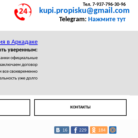
Тел. 7-937-796-30-96
kupi.propisku@gmail.com
Telegram:
Нажмите тут
ия в Аркадаке
ыть уверенным:
ланки официальные
заключаем договор
 все своевременно
ельность уже долго
КОНТАКТЫ
16
229
184