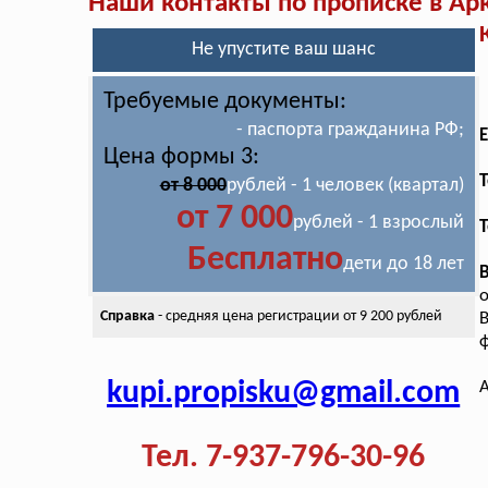
Наши контакты по прописке в Ар
Не упустите ваш шанс
Требуемые документы:
- паспорта гражданина РФ;
E
Цена формы 3:
T
от 8 000
рублей - 1 человек (квартал)
от 7 000
рублей - 1 взрослый
Т
Бесплатно
дети до 18 лет
о
Справка
- средняя цена
регистрации от 9 200 рублей
ф
kupi.propisku@gmail.com
А
Тел. 7-937-796-30-96